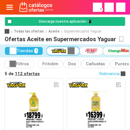
!
Descarga nuestra aplicación 📲
Todas las ofertas
Aceite
Supermercados Yaguar
Ofertas Aceite en Supermercados Yaguar
Tiendas
1
Filtros
Fritolim
Dos
Cañuelas
Pureza
5 de
112 ofertas
Relevancia