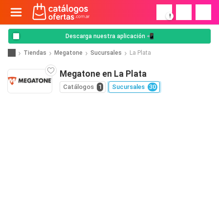
!
Descarga nuestra aplicación 📲
Tiendas
Megatone
Sucursales
La Plata
Megatone en La Plata
Catálogos
1
Sucursales
30