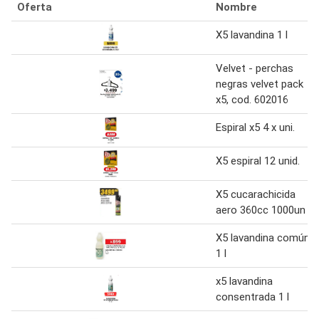
Oferta
Nombre
X5 lavandina 1 l
Velvet - perchas
negras velvet pack
x5, cod. 602016
Espiral x5 4 x uni.
X5 espiral 12 unid.
X5 cucarachicida
aero 360cc 1000un
X5 lavandina común
1 l
x5 lavandina
consentrada 1 l