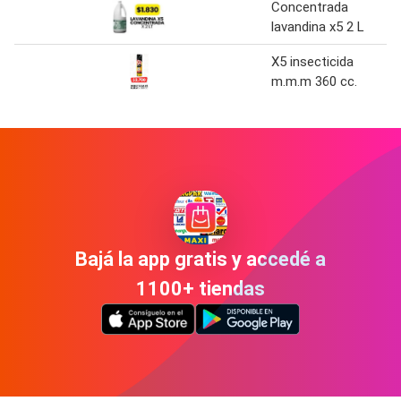
Concentrada
lavandina x5 2 L
X5 insecticida
m.m.m 360 cc.
Bajá la app gratis y accedé a
1100+ tiendas