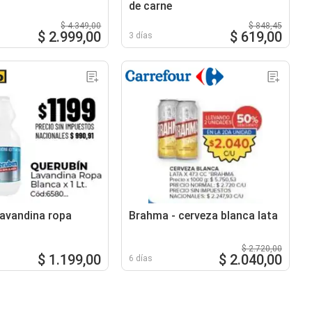
de carne
$ 4.349,00
$ 848,45
$ 2.999,00
$ 619,00
3 días
lavandina ropa
Brahma - cerveza blanca lata
$ 2.720,00
$ 1.199,00
$ 2.040,00
6 días