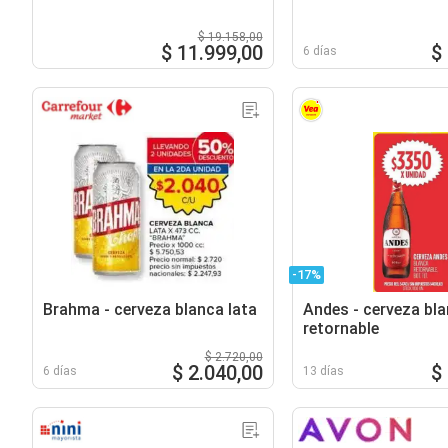
$ 19.158,00
$ 11.999,00
$
6 días
-17%
Brahma - cerveza blanca lata
Andes - cerveza bl
retornable
$ 2.720,00
$ 2.040,00
$
6 días
13 días