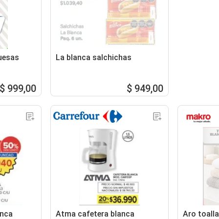
uesas
La blanca salchichas
$ 999,00
$ 949,00
anca
Atma cafetera blanca
Aro toall