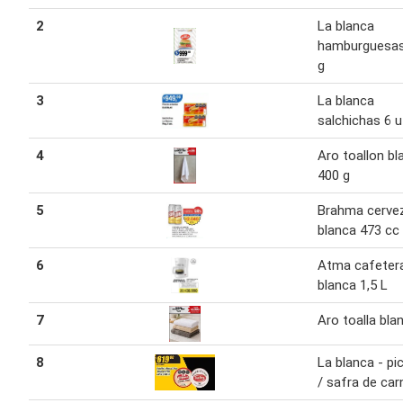
2
La blanca
hamburguesas
g
3
La blanca
salchichas 6 u
4
Aro toallon bl
400 g
5
Brahma cerve
blanca 473 cc
6
Atma cafeter
blanca 1,5 L
7
Aro toalla bla
8
La blanca - pic
/ safra de car