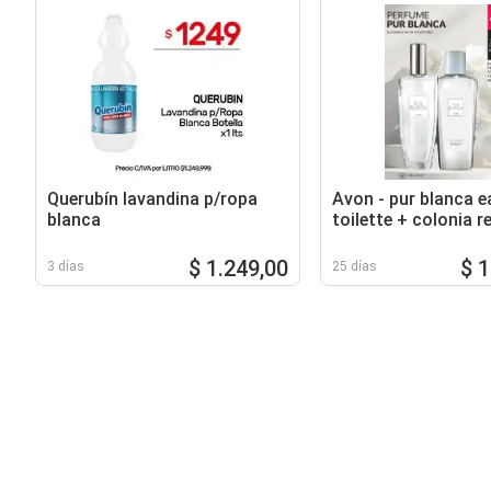
Querubín lavandina p/ropa
Avon - pur blanca e
blanca
toilette + colonia r
$ 1.249,00
$ 
3 días
25 días