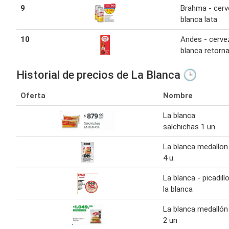
9
Brahma - cer
blanca lata
10
Andes - cerve
blanca retorna
Historial de precios de La Blanca 🕒
Oferta
Nombre
La blanca
salchichas 1 un
La blanca medallon
4 u.
La blanca - picadill
la blanca
La blanca medallón
2 un