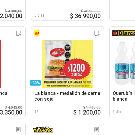
$ 4.080,00
$ 46.900,00
 2.040,00
$ 36.990,00
6 días
-33%
anca
La blanca - medallón de carne
Querubín 
con soja
blanca
$ 4.043,00
$ 1.799,00
 3.350,00
$ 1.200,00
13 días
1 día