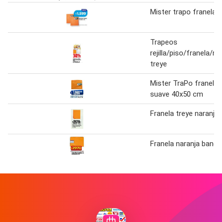
Mister trapo franela 1
Trapeos
rejilla/piso/franela/r
treye
Mister TraPo franela 
suave 40x50 cm
Franela treye naranja
Franela naranja bander