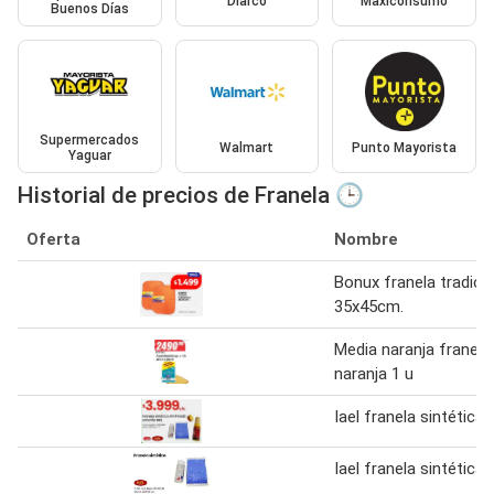
Diarco
Maxiconsumo
Buenos Días
Supermercados
Walmart
Punto Mayorista
Yaguar
Historial de precios de Franela 🕒
Oferta
Nombre
Bonux franela tradici
35x45cm.
Media naranja franela
naranja 1 u
Iael franela sintética
Iael franela sintética