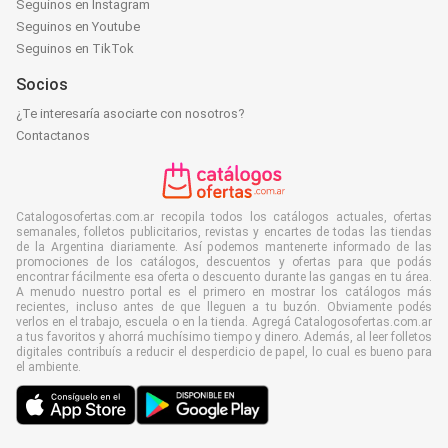
Seguinos en Instagram
Seguinos en Youtube
Seguinos en TikTok
Socios
¿Te interesaría asociarte con nosotros?
Contactanos
Catalogosofertas.com.ar recopila todos los catálogos actuales, ofertas
semanales, folletos publicitarios, revistas y encartes de todas las tiendas
de la Argentina diariamente. Así podemos mantenerte informado de las
promociones de los catálogos, descuentos y ofertas para que podás
encontrar fácilmente esa oferta o descuento durante las gangas en tu área.
A menudo nuestro portal es el primero en mostrar los catálogos más
recientes, incluso antes de que lleguen a tu buzón. Obviamente podés
verlos en el trabajo, escuela o en la tienda. Agregá Catalogosofertas.com.ar
a tus favoritos y ahorrá muchísimo tiempo y dinero. Además, al leer folletos
digitales contribuís a reducir el desperdicio de papel, lo cual es bueno para
el ambiente.