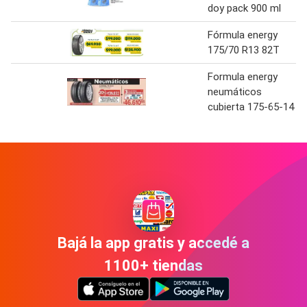
doy pack 900 ml
Fórmula energy
175/70 R13 82T
Formula energy
neumáticos
cubierta 175-65-14
Bajá la app gratis y accedé a
1100+ tiendas