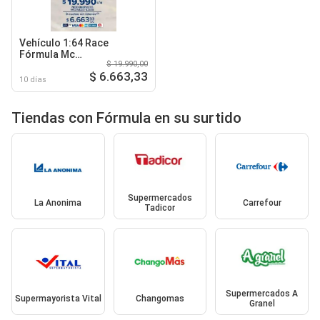
Vehículo 1:64 Race
Fórmula Mc
$ 19.990,00
Laren/Mercedes/Ferrari/Red
$ 6.663,33
Bull
10 días
Tiendas con Fórmula en su surtido
Supermercados
La Anonima
Carrefour
Tadicor
Supermercados A
Supermayorista Vital
Changomas
Granel