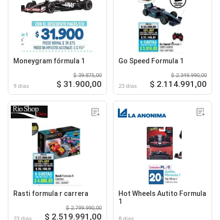
Moneygram fórmula 1
Go Speed Formula 1
$ 39.875,00
$ 2.349.990,00
$ 31.900,00
$ 2.114.991,00
9 días
23 días
Rasti formula r carrera
Hot Wheels Autito Formula
1
$ 2.799.990,00
$ 2.519.991,00
23 días
8 días