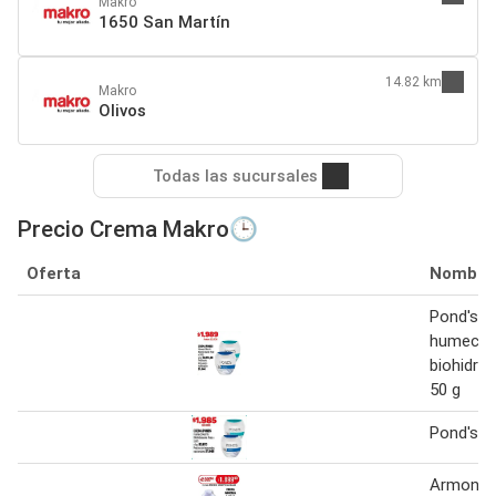
Makro
1650 San Martín
14.82 km
Makro
Olivos
Todas las sucursales
Precio Crema Makro🕒
Oferta
Nombre
Pond's c
humect n
biohidra
50 g
Pond's c
Armonia