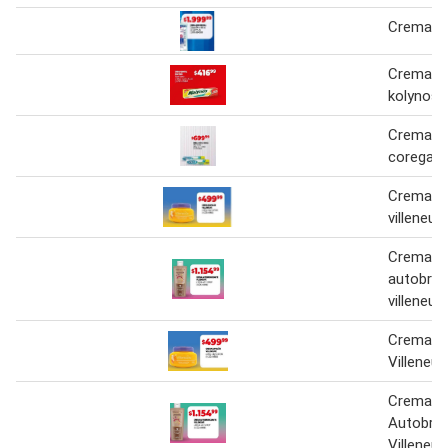
Crema c
Crema de
kolynos
Crema de
corega
Crema s
villeneuv
Crema
autobro
villeneuv
Crema S
Villeneuv
Crema
Autobro
Villeneuv