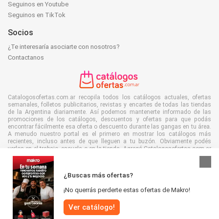
Seguinos en Youtube
Seguinos en TikTok
Socios
¿Te interesaría asociarte con nosotros?
Contactanos
Catalogosofertas.com.ar recopila todos los catálogos actuales, ofertas
semanales, folletos publicitarios, revistas y encartes de todas las tiendas
de la Argentina diariamente. Así podemos mantenerte informado de las
promociones de los catálogos, descuentos y ofertas para que podás
encontrar fácilmente esa oferta o descuento durante las gangas en tu área.
A menudo nuestro portal es el primero en mostrar los catálogos más
recientes, incluso antes de que lleguen a tu buzón. Obviamente podés
verlos en el trabajo, escuela o en la tienda. Agregá Catalogosofertas.com.ar
a tus favoritos y ahorrá muchísimo tiempo y dinero. Además, al leer folletos
digitales contribuís a reducir el desperdicio de papel, lo cual es bueno para
el ambiente.
¿Buscas más ofertas?
¡No querrás perderte estas ofertas de Makro!
Ver catálogo!
Se reservan todos los derechos © Catalogosofertas.com.ar 2026 |
Aviso