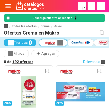
!
Descarga nuestra aplicación 📲
Todas las ofertas
Crema
Makro
Ofertas Crema en Makro
Tiendas
1
Filtros
Agregar
8 de
192 ofertas
Relevancia
-39%
-37%