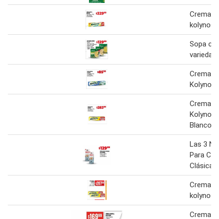
Crema de
kolynos
Sopa cre
variedad
Crema De
Kolynos
Crema De
Kolynos 
Blanco
Las 3 Ni
Para Coc
Clásica 
Crema de
kolynos
Crema de