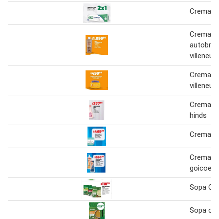
Crema D
Crema
autobro
villeneuv
Crema s
villeneuv
Crema co
hinds
Crema te
Crema co
goicoec
Sopa Cr
Sopa cre