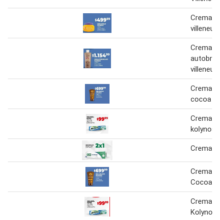
Crema s
villeneuv
Crema
autobro
villeneuv
Crema hi
cocoa b
Crema de
kolynos
Crema d
Crema Hi
Cocoa B
Crema De
Kolynos