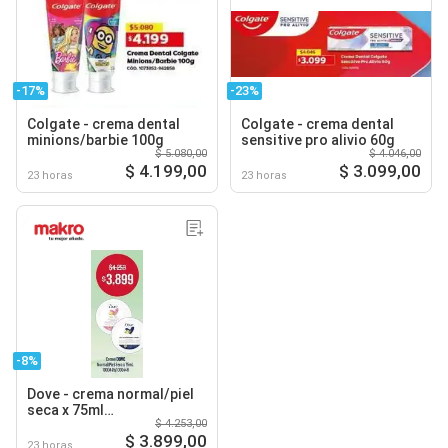
-17%
-23%
Colgate - crema dental
Colgate - crema dental
minions/barbie 100g
sensitive pro alivio 60g
$ 5.080,00
$ 4.046,00
$ 4.199,00
$ 3.099,00
23 horas
23 horas
-8%
Dove - crema normal/piel
seca x 75ml
$ 4.253,00
1000445/1000446
$ 3.899,00
23 horas