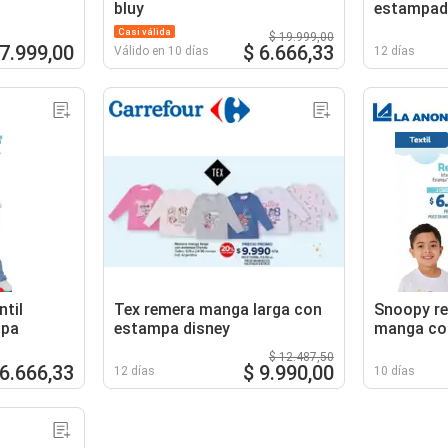
bluy
estampad
Casi válida
$ 19.999,00
 7.999,00
$ 6.666,33
Válido en 10 días
12 días
til
Tex remera manga larga con
Snoopy re
mpa
estampa disney
manga co
$ 12.487,50
 6.666,33
$ 9.990,00
12 días
10 días