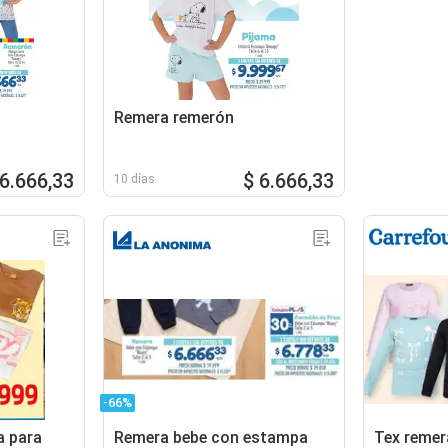
Remera remerón
 6.666,33
$ 6.666,33
10 días
-66%
a para
Remera bebe con estampa
Tex remer