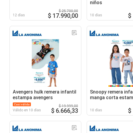
niños
$ 25.700,00
$ 17.990,00
$
12 días
10 días
Avengers hulk remera infantil
Snoopy remera infan
estampa avengers
manga corta esta
Casi válida
$ 19.999,00
$ 6.666,33
$
Válido en 10 días
10 días