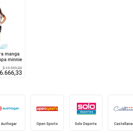
ra manga
mpa minnie
$ 19.999,00
 6.666,33
Authogar
Open Sports
Solo Deporte
Castellana