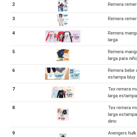
2
Remera reme
3
Remera reme
4
Remera mang
larga
5
Remera mang
larga para niñ
6
Remera bebe 
estampa bluy
7
Tex remera m
larga estamp
8
Tex remera m
larga estamp
dino
9
Avengers hulk