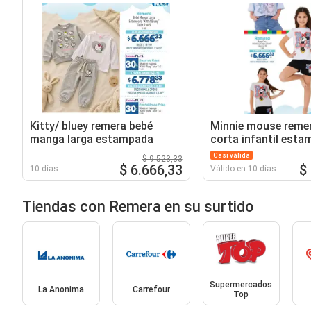
Kitty/ bluey remera bebé
Minnie mouse reme
manga larga estampada
corta infantil esta
Casi válida
$ 9.523,33
$ 6.666,33
$
10 días
Válido en 10 días
Tiendas con Remera en su surtido
Supermercados
La Anonima
Carrefour
Top