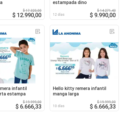
a
estampada dino
$ 17.320,00
$ 14.271,43
$ 12.990,00
$ 9.990,00
12 días
mera infantil
Hello kitty remera infantil
rta estampa
manga larga
$ 19.999,00
$ 19.999,00
$ 6.666,33
$ 6.666,33
10 días