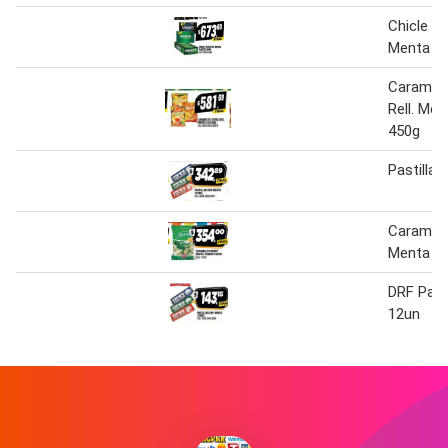
Chicle B
Menta Fu
Caramelo
Rell. Me
450g
Pastilla
Caramel
Menta Tr
DRF Past
12un