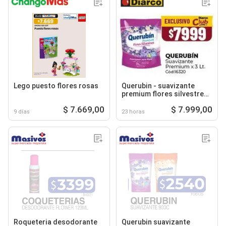
Lego puesto flores rosas
Querubin - suavizante
premium flores silvestres
cód:16320
$ 7.669,00
$ 7.999,00
9 días
23 horas
Roqueteria desodorante
Querubin suavizante