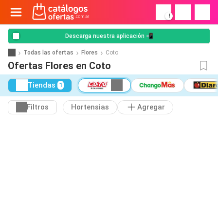
!
Descarga nuestra aplicación 📲
Todas las ofertas
Flores
Coto
Ofertas Flores en Coto
Tiendas
1
Filtros
Hortensias
Agregar