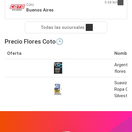
0.68 km
Coto
Buenos Aires
Todas las sucursales
Precio Flores Coto🕒
Oferta
Nombre
Argentin
flores
Suavizan
Ropa Clá
Silvestre