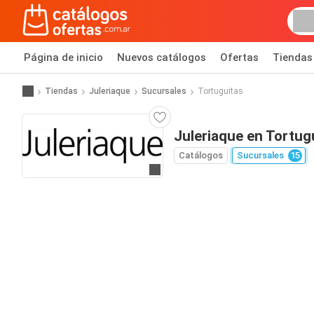
Página de inicio
Nuevos catálogos
Ofertas
Tiendas
Tiendas
Juleriaque
Sucursales
Tortuguitas
Juleriaque en Tortug
Catálogos
Sucursales
15
Ir a la página web