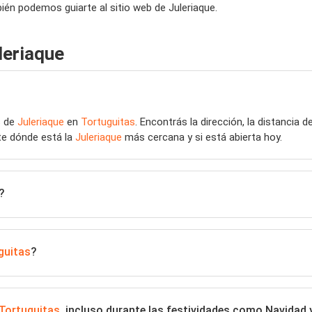
ién podemos guiarte al sitio web de Juleriaque.
leriaque
s de
Juleriaque
en
Tortuguitas
. Encontrás la dirección, la distancia 
te dónde está la
Juleriaque
más cercana y si está abierta hoy.
?
guitas
?
Tortuguitas
, incluso durante las festividades como Navidad