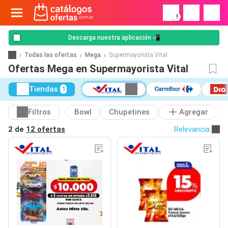
!
Descarga nuestra aplicación 📲
Todas las ofertas
Mega
Supermayorista Vital
Ofertas Mega en Supermayorista Vital
Tiendas
1
Filtros
Bowl
Chupetines
Agregar
2 de
12 ofertas
Relevancia