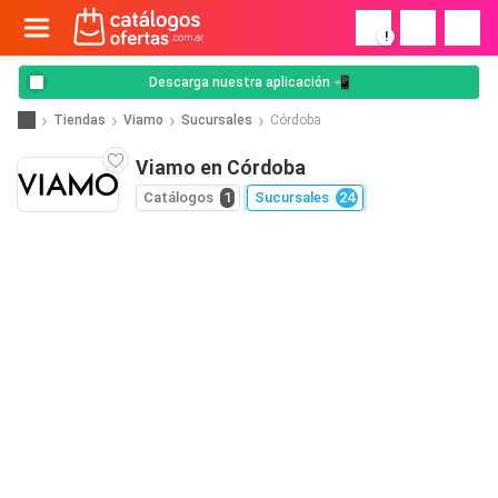
!
Descarga nuestra aplicación 📲
Tiendas
Viamo
Sucursales
Córdoba
Viamo en Córdoba
Catálogos
1
Sucursales
24