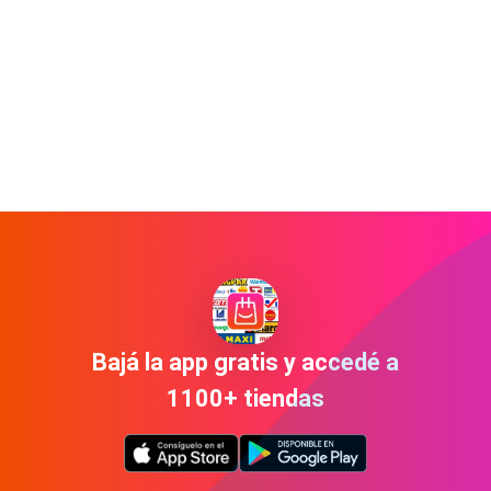
Bajá la app gratis y accedé a
1100+ tiendas