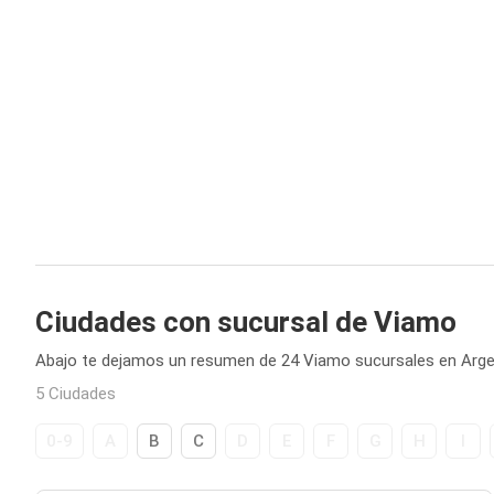
Ciudades con sucursal de Viamo
Abajo te dejamos un resumen de 24 Viamo sucursales en Arge
5 Ciudades
0-9
A
B
C
D
E
F
G
H
I