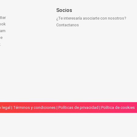
Socios
tter
¿Te interesaría asociarte con nosotros?
ook
Contactanos
ram
be
k
 legal
|
Términos y condiciones
|
Políticas de privacidad
|
Política de cookies