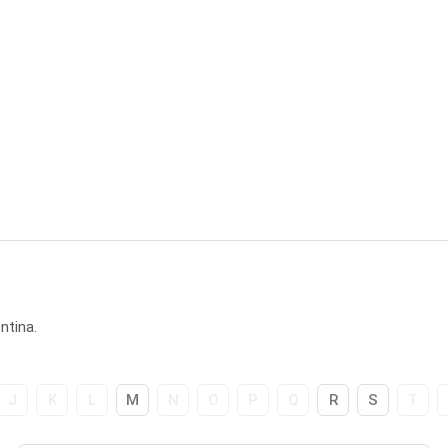
ntina.
J
K
L
M
N
O
P
Q
R
S
T