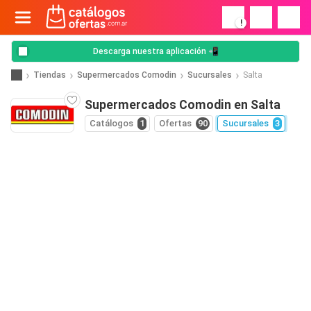
!
Descarga nuestra aplicación 📲
Tiendas
Supermercados Comodin
Sucursales
Salta
Supermercados Comodin en Salta
Catálogos
1
Ofertas
90
Sucursales
3