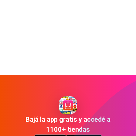
Bajá la app gratis y accedé a
1100+ tiendas