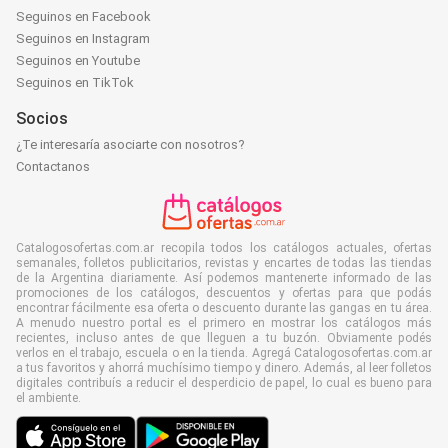
Seguinos en Facebook
Seguinos en Instagram
Seguinos en Youtube
Seguinos en TikTok
Socios
¿Te interesaría asociarte con nosotros?
Contactanos
Catalogosofertas.com.ar recopila todos los catálogos actuales, ofertas
semanales, folletos publicitarios, revistas y encartes de todas las tiendas
de la Argentina diariamente. Así podemos mantenerte informado de las
promociones de los catálogos, descuentos y ofertas para que podás
encontrar fácilmente esa oferta o descuento durante las gangas en tu área.
A menudo nuestro portal es el primero en mostrar los catálogos más
recientes, incluso antes de que lleguen a tu buzón. Obviamente podés
verlos en el trabajo, escuela o en la tienda. Agregá Catalogosofertas.com.ar
a tus favoritos y ahorrá muchísimo tiempo y dinero. Además, al leer folletos
digitales contribuís a reducir el desperdicio de papel, lo cual es bueno para
el ambiente.