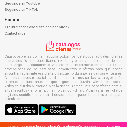
Seguinos en Youtube
Seguinos en TikTok
Socios
¿Te interesaría asociarte con nosotros?
Contactanos
Catalogosofertas.com.ar recopila todos los catálogos actuales, ofertas
semanales, folletos publicitarios, revistas y encartes de todas las tiendas
de la Argentina diariamente. Así podemos mantenerte informado de las
promociones de los catálogos, descuentos y ofertas para que podás
encontrar fácilmente esa oferta o descuento durante las gangas en tu área.
A menudo nuestro portal es el primero en mostrar los catálogos más
recientes, incluso antes de que lleguen a tu buzón. Obviamente podés
verlos en el trabajo, escuela o en la tienda. Agregá Catalogosofertas.com.ar
a tus favoritos y ahorrá muchísimo tiempo y dinero. Además, al leer folletos
digitales contribuís a reducir el desperdicio de papel, lo cual es bueno para
el ambiente.
Se reservan todos los derechos © Catalogosofertas.com.ar 2026 |
Aviso