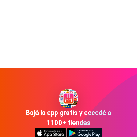
Bajá la app gratis y accedé a
1100+ tiendas