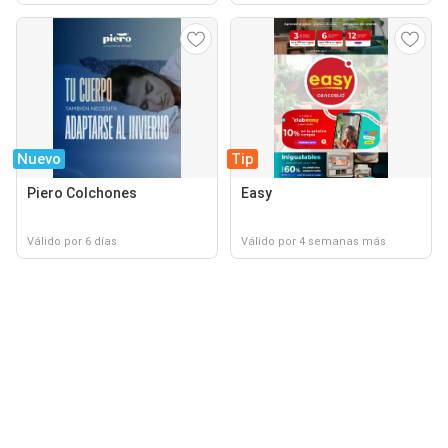
Nuevo
Tip
Piero Colchones
Easy
Válido por 6 días
Válido por 4 semanas más