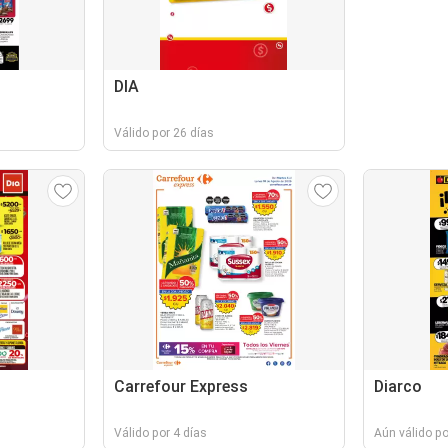
DIA
Válido por 26 días
Carrefour Express
Diarco
Válido por 4 días
Aún válido po