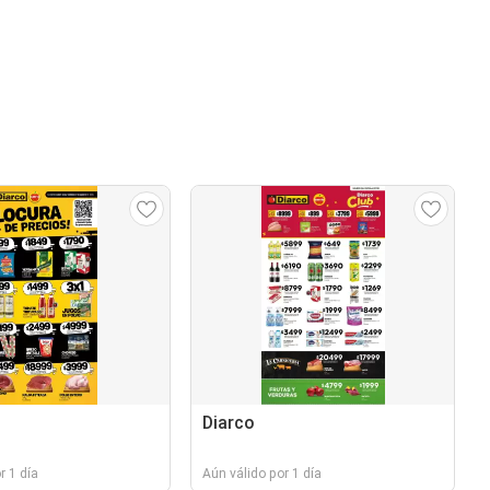
Diarco
r 1 día
Aún válido por 1 día