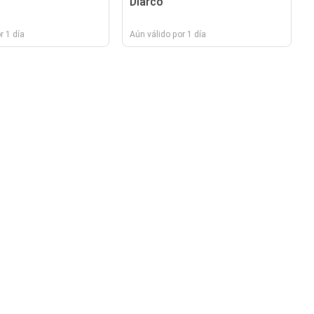
Diarco
r 1 día
Aún válido por 1 día