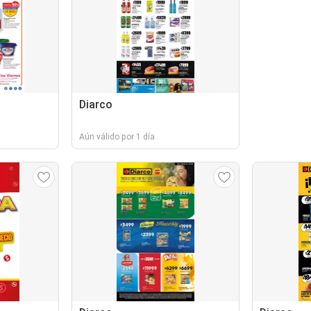
Diarco
Aún válido por 1 día