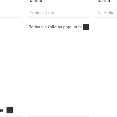
Diarco
Diarco
Válido por 2 días
Aún válido po
Todos los folletos populares
te