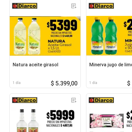
Natura aceite girasol
Minerva jugo de lim
$ 5.399,00
$
1 día
1 día