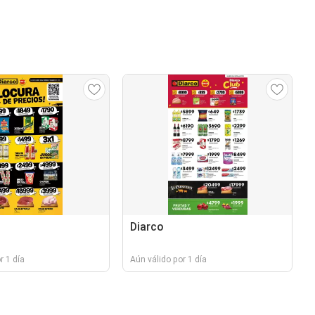
Diarco
r 1 día
Aún válido por 1 día