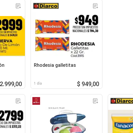
ón
Rhodesia galletitas
 2.999,00
$ 949,00
1 día