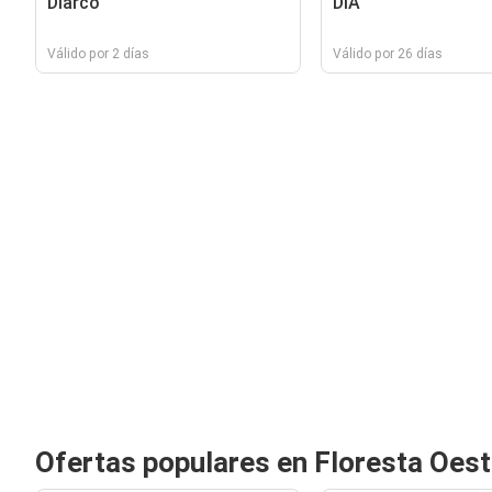
Diarco
DIA
Válido por 2 días
Válido por 26 días
Ofertas populares en Floresta Oes