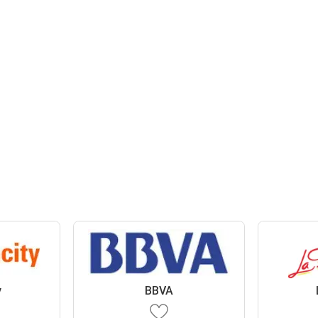
y
BBVA