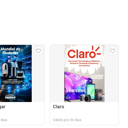
gar
Claro
 días
Válido por 30 días