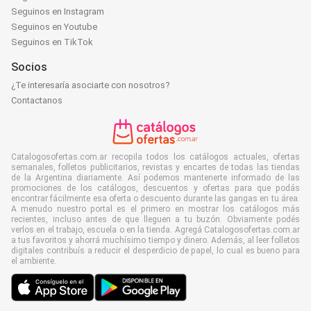
Seguinos en Instagram
Seguinos en Youtube
Seguinos en TikTok
Socios
¿Te interesaría asociarte con nosotros?
Contactanos
Catalogosofertas.com.ar recopila todos los catálogos actuales, ofertas
semanales, folletos publicitarios, revistas y encartes de todas las tiendas
de la Argentina diariamente. Así podemos mantenerte informado de las
promociones de los catálogos, descuentos y ofertas para que podás
encontrar fácilmente esa oferta o descuento durante las gangas en tu área.
A menudo nuestro portal es el primero en mostrar los catálogos más
recientes, incluso antes de que lleguen a tu buzón. Obviamente podés
verlos en el trabajo, escuela o en la tienda. Agregá Catalogosofertas.com.ar
a tus favoritos y ahorrá muchísimo tiempo y dinero. Además, al leer folletos
digitales contribuís a reducir el desperdicio de papel, lo cual es bueno para
el ambiente.