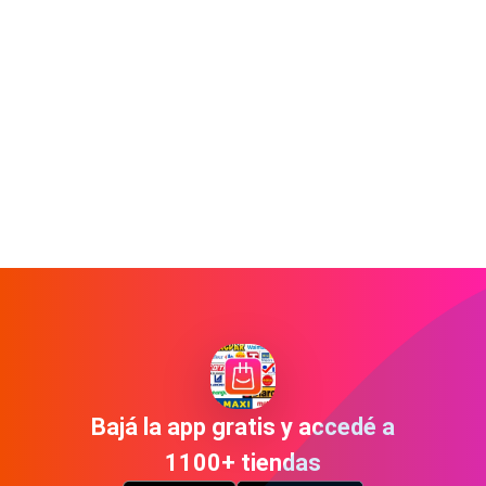
Bajá la app gratis y accedé a
1100+ tiendas