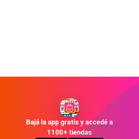
Bajá la app gratis y accedé a
1100+ tiendas