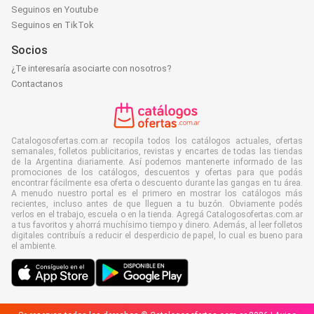
Seguinos en Youtube
Seguinos en TikTok
Socios
¿Te interesaría asociarte con nosotros?
Contactanos
Catalogosofertas.com.ar recopila todos los catálogos actuales, ofertas
semanales, folletos publicitarios, revistas y encartes de todas las tiendas
de la Argentina diariamente. Así podemos mantenerte informado de las
promociones de los catálogos, descuentos y ofertas para que podás
encontrar fácilmente esa oferta o descuento durante las gangas en tu área.
A menudo nuestro portal es el primero en mostrar los catálogos más
recientes, incluso antes de que lleguen a tu buzón. Obviamente podés
verlos en el trabajo, escuela o en la tienda. Agregá Catalogosofertas.com.ar
a tus favoritos y ahorrá muchísimo tiempo y dinero. Además, al leer folletos
digitales contribuís a reducir el desperdicio de papel, lo cual es bueno para
el ambiente.