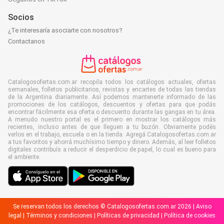
Socios
¿Te interesaría asociarte con nosotros?
Contactanos
Catalogosofertas.com.ar recopila todos los catálogos actuales, ofertas
semanales, folletos publicitarios, revistas y encartes de todas las tiendas
de la Argentina diariamente. Así podemos mantenerte informado de las
promociones de los catálogos, descuentos y ofertas para que podás
encontrar fácilmente esa oferta o descuento durante las gangas en tu área.
A menudo nuestro portal es el primero en mostrar los catálogos más
recientes, incluso antes de que lleguen a tu buzón. Obviamente podés
verlos en el trabajo, escuela o en la tienda. Agregá Catalogosofertas.com.ar
a tus favoritos y ahorrá muchísimo tiempo y dinero. Además, al leer folletos
digitales contribuís a reducir el desperdicio de papel, lo cual es bueno para
el ambiente.
Se reservan todos los derechos © Catalogosofertas.com.ar 2026 |
Aviso
legal
|
Términos y condiciones
|
Políticas de privacidad
|
Política de cookies