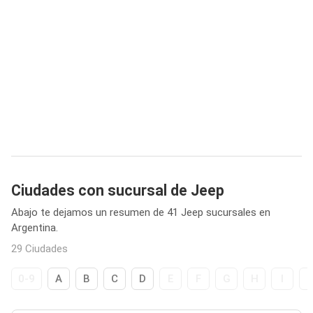
Ciudades con sucursal de Jeep
Abajo te dejamos un resumen de 41 Jeep sucursales en
Argentina.
29 Ciudades
0-9
A
B
C
D
E
F
G
H
I