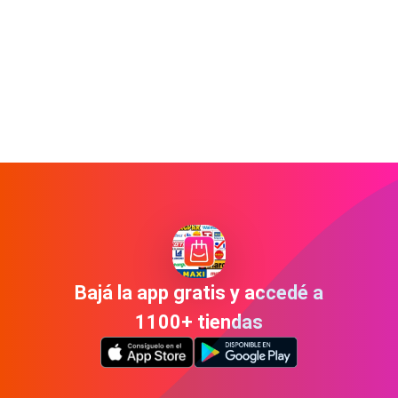
Bajá la app gratis y accedé a
1100+ tiendas