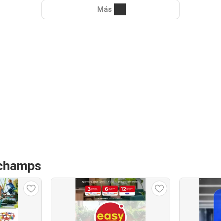
Más
gchamps