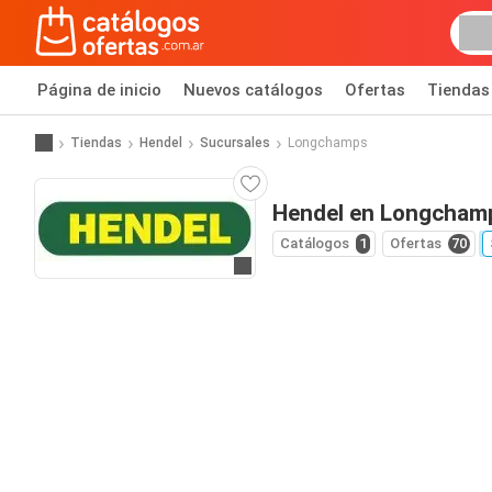
Página de inicio
Nuevos catálogos
Ofertas
Tiendas
Tiendas
Hendel
Sucursales
Longchamps
Hendel en Longcham
Catálogos
1
Ofertas
70
Ir a la página web