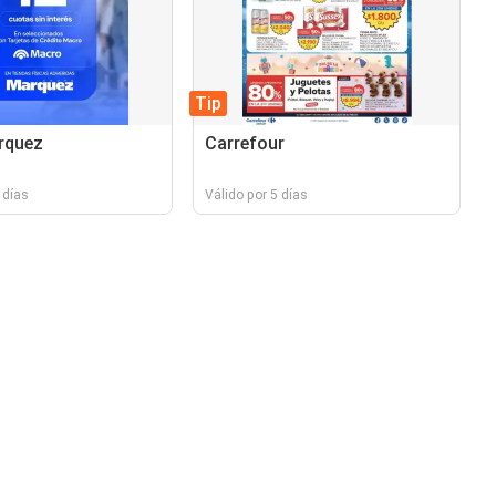
Tip
rquez
Carrefour
 días
Válido por 5 días