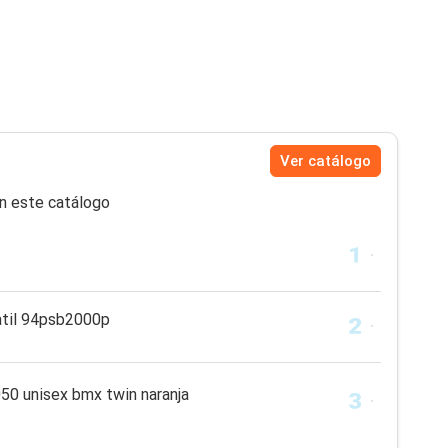
Ver catálogo
n este catálogo
atil 94psb2000p
050 unisex bmx twin naranja