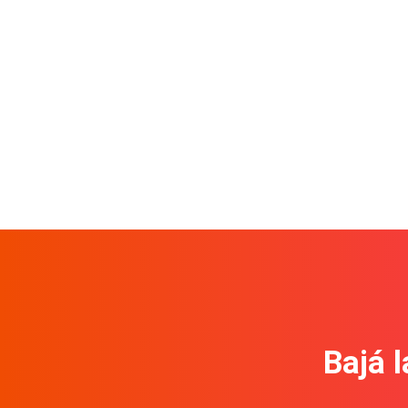
Bajá l