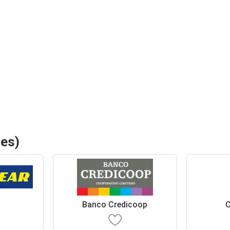
res)
Banco Credicoop
C