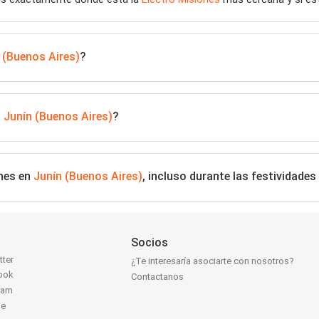
 (Buenos Aires)
?
n
Junín (Buenos Aires)
?
ones en
Junín (Buenos Aires)
, incluso durante las festividad
Socios
tter
¿Te interesaría asociarte con nosotros?
ook
Contactanos
ram
be