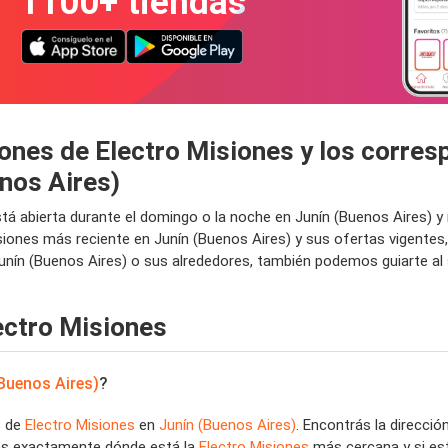
1100+ tiendas
ones de Electro Misiones y los corres
nos Aires)
 está abierta durante el domingo o la noche en Junín (Buenos Aires) 
iones más reciente en Junín (Buenos Aires) y sus ofertas vigentes,
ín (Buenos Aires) o sus alrededores, también podemos guiarte al s
ectro Misiones
Buenos Aires)
?
s de
Electro Misiones
en
Junín (Buenos Aires)
. Encontrás la direcció
bés exactamente dónde está la
Electro Misiones
más cercana y si est