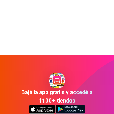
Bajá la app gratis y accedé a
1100+ tiendas