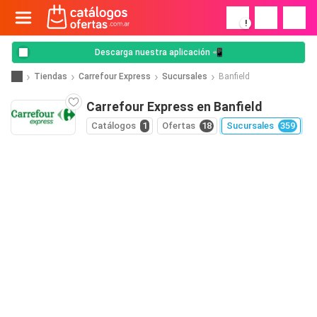
!
Descarga nuestra aplicación 📲
Tiendas
Carrefour Express
Sucursales
Banfield
Carrefour Express en Banfield
Catálogos
1
Ofertas
18
Sucursales
359