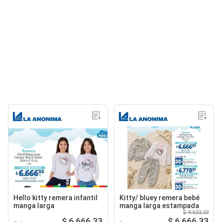
Hello kitty remera infantil
Kitty/ bluey remera bebé
manga larga
manga larga estampada
$ 9.523,33
$ 6.666,33
$ 6.666,33