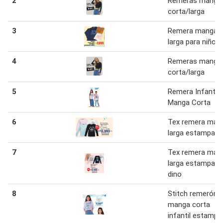
2
Remeras manga
corta/larga
3
Remera manga
larga para niños
4
Remeras manga
corta/larga
5
Remera Infantil
Manga Corta
6
Tex remera man
larga estampada
7
Tex remera man
larga estampada
dino
8
Stitch remerón
manga corta
infantil estampa