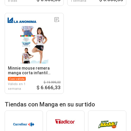
8 días
1 semana
Minnie mouse remera
manga corta infantil
estampa minnie
Casi válida
$ 19.999,00
Válido en 1
$ 6.666,33
semana
Tiendas con Manga en su surtido