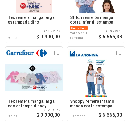
Tex remera manga larga
Stitch remerón manga
estampada dino
corta infantil estampa
Casi válida
$ 14.271,43
$ 19.999,00
Válido en 1
$ 9.990,00
$ 6.666,33
9 días
semana
Tex remera manga larga
Snoopy remera infantil
con estampa disney
manga corta estampa
$ 12.487,50
$ 9.990,00
$ 6.666,33
9 días
1 semana