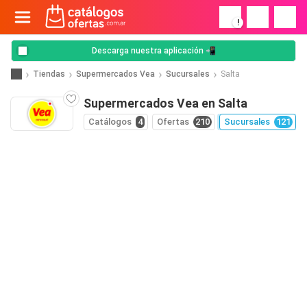
!
Descarga nuestra aplicación 📲
Tiendas
Supermercados Vea
Sucursales
Salta
Supermercados Vea en Salta
Catálogos
4
Ofertas
210
Sucursales
121