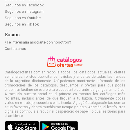
Seguinos en Facebook
Seguinos en Instagram
Seguinos en Youtube
Seguinos en TikTok
Socios
¿Te interesaría asociarte con nosotros?
Contactanos
Catalogosofertas.com.ar recopila todos los catálogos actuales, ofertas
semanales, folletos publicitarios, revistas y encartes de todas las tiendas
de la Argentina diariamente. Así podemos mantenerte informado de las
promociones de los catálogos, descuentos y ofertas para que podás
encontrar fácilmente esa oferta o descuento durante las gangas en tu área.
A menudo nuestro portal es el primero en mostrar los catálogos más
recientes, incluso antes de que lleguen a tu buzón. Obviamente podés
verlos en el trabajo, escuela o en la tienda. Agregá Catalogosofertas.com.ar
a tus favoritos y ahorrá muchísimo tiempo y dinero. Además, al leer folletos
digitales contribuís a reducir el desperdicio de papel, lo cual es bueno para
el ambiente.