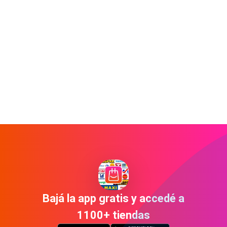
Bajá la app gratis y accedé a
1100+ tiendas