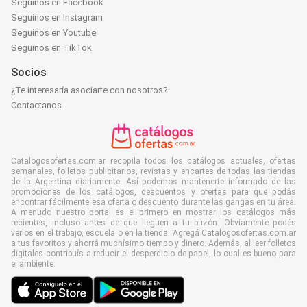
Seguinos en Facebook
Seguinos en Instagram
Seguinos en Youtube
Seguinos en TikTok
Socios
¿Te interesaría asociarte con nosotros?
Contactanos
Catalogosofertas.com.ar recopila todos los catálogos actuales, ofertas
semanales, folletos publicitarios, revistas y encartes de todas las tiendas
de la Argentina diariamente. Así podemos mantenerte informado de las
promociones de los catálogos, descuentos y ofertas para que podás
encontrar fácilmente esa oferta o descuento durante las gangas en tu área.
A menudo nuestro portal es el primero en mostrar los catálogos más
recientes, incluso antes de que lleguen a tu buzón. Obviamente podés
verlos en el trabajo, escuela o en la tienda. Agregá Catalogosofertas.com.ar
a tus favoritos y ahorrá muchísimo tiempo y dinero. Además, al leer folletos
digitales contribuís a reducir el desperdicio de papel, lo cual es bueno para
el ambiente.