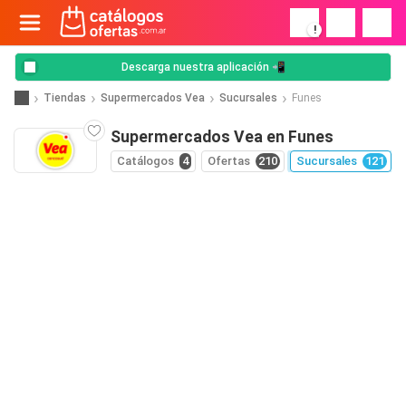
!
Descarga nuestra aplicación 📲
Tiendas
Supermercados Vea
Sucursales
Funes
Supermercados Vea en Funes
Catálogos
4
Ofertas
210
Sucursales
121