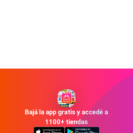
Bajá la app gratis y accedé a
1100+ tiendas