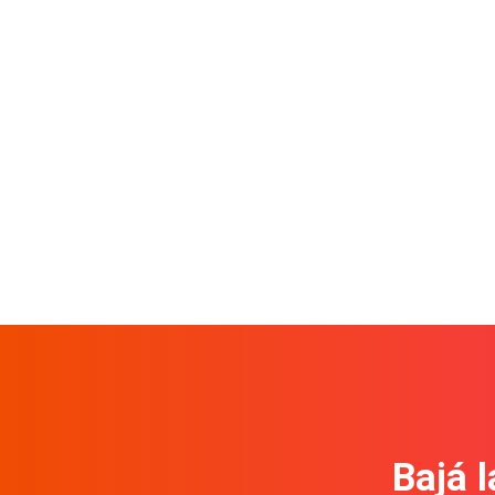
Bajá l