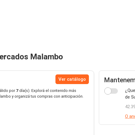
rmercados Malambo
Manteneme
Ver catálogo
¿Que
álido por
7
día(s). Explorá el contenido más
mbo y organizá tus compras con anticipación.
de S
42.3
O and