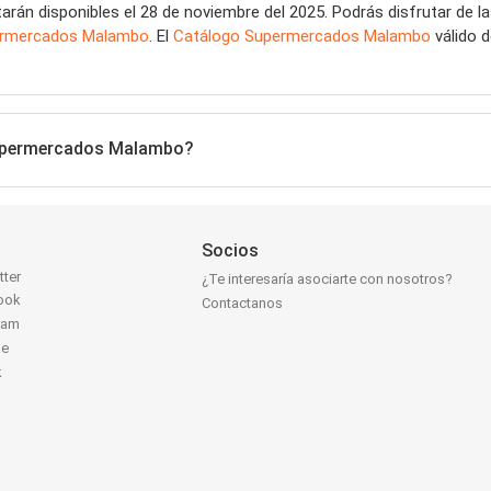
arán disponibles el 28 de noviembre del 2025. Podrás disfrutar de l
rmercados Malambo
. El
Catálogo Supermercados Malambo
válido 
 Supermercados Malambo?
Socios
tter
¿Te interesaría asociarte con nosotros?
ook
Contactanos
ram
be
k