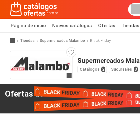
Página de inicio
Nuevos catálogos
Ofertas
Tiendas
Tiendas
Supermercados Malambo
Black Friday
Supermercados Mala
Catálogos
2
Sucursales
3
Ir a la página web
Ofertas de Black Friday
de Supermercados Ma