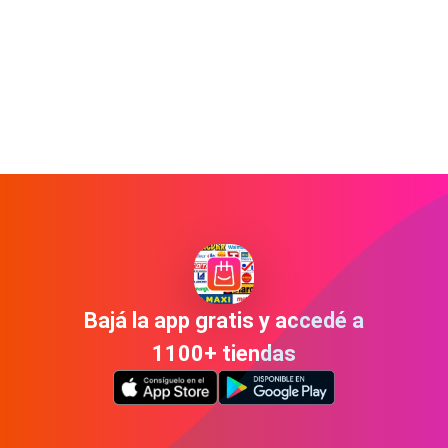
Bajá la app gratis y accedé a
1100+ tiendas