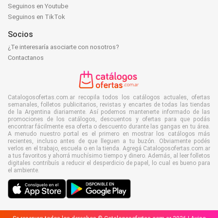
Seguinos en Youtube
Seguinos en TikTok
Socios
¿Te interesaría asociarte con nosotros?
Contactanos
Catalogosofertas.com.ar recopila todos los catálogos actuales, ofertas
semanales, folletos publicitarios, revistas y encartes de todas las tiendas
de la Argentina diariamente. Así podemos mantenerte informado de las
promociones de los catálogos, descuentos y ofertas para que podás
encontrar fácilmente esa oferta o descuento durante las gangas en tu área.
A menudo nuestro portal es el primero en mostrar los catálogos más
recientes, incluso antes de que lleguen a tu buzón. Obviamente podés
verlos en el trabajo, escuela o en la tienda. Agregá Catalogosofertas.com.ar
a tus favoritos y ahorrá muchísimo tiempo y dinero. Además, al leer folletos
digitales contribuís a reducir el desperdicio de papel, lo cual es bueno para
el ambiente.