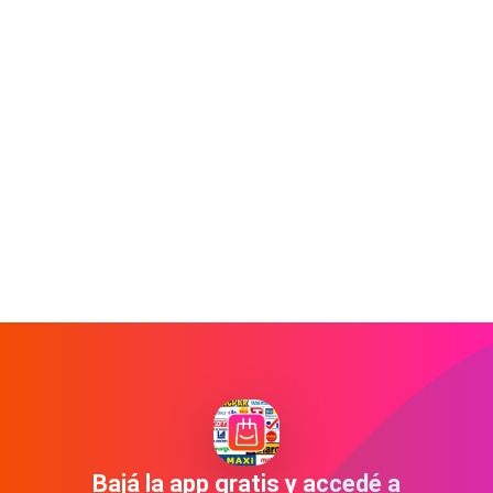
Bajá la app gratis y accedé a