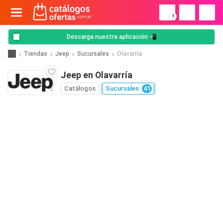
!
Descarga nuestra aplicación 📲
Tiendas
Jeep
Sucursales
Olavarría
Jeep en Olavarría
Catálogos
Sucursales
41