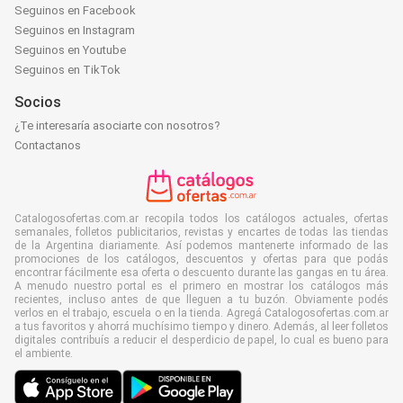
Seguinos en Facebook
Seguinos en Instagram
Seguinos en Youtube
Seguinos en TikTok
Socios
¿Te interesaría asociarte con nosotros?
Contactanos
Catalogosofertas.com.ar recopila todos los catálogos actuales, ofertas
semanales, folletos publicitarios, revistas y encartes de todas las tiendas
de la Argentina diariamente. Así podemos mantenerte informado de las
promociones de los catálogos, descuentos y ofertas para que podás
encontrar fácilmente esa oferta o descuento durante las gangas en tu área.
A menudo nuestro portal es el primero en mostrar los catálogos más
recientes, incluso antes de que lleguen a tu buzón. Obviamente podés
verlos en el trabajo, escuela o en la tienda. Agregá Catalogosofertas.com.ar
a tus favoritos y ahorrá muchísimo tiempo y dinero. Además, al leer folletos
digitales contribuís a reducir el desperdicio de papel, lo cual es bueno para
el ambiente.