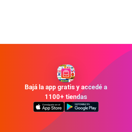
Bajá la app gratis y accedé a
1100+ tiendas