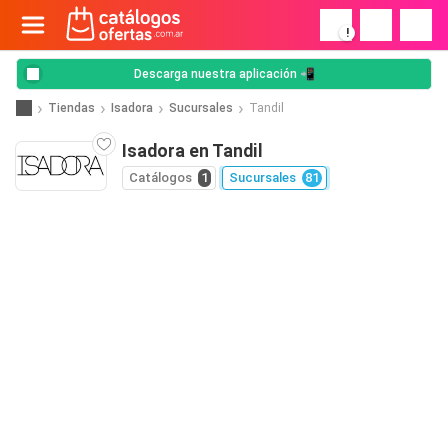
!
Descarga nuestra aplicación 📲
Tiendas
Isadora
Sucursales
Tandil
Isadora en Tandil
Catálogos
1
Sucursales
81