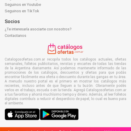
Seguinos en Youtube
Seguinos en TikTok
Socios
¿Te interesaría asociarte con nosotros?
Contactanos
Catalogosofertas.com.ar recopila todos los catálogos actuales, ofertas
semanales, folletos publicitarios, revistas y encartes de todas las tiendas
de la Argentina diariamente. Así podemos mantenerte informado de las
promociones de los catálogos, descuentos y ofertas para que podás
encontrar fácilmente esa oferta o descuento durante las gangas en tu área.
A menudo nuestro portal es el primero en mostrar los catálogos más
recientes, incluso antes de que lleguen a tu buzón. Obviamente podés
verlos en el trabajo, escuela o en la tienda. Agregá Catalogosofertas.com.ar
a tus favoritos y ahorrá muchísimo tiempo y dinero. Además, al leer folletos
digitales contribuís a reducir el desperdicio de papel, lo cual es bueno para
el ambiente.