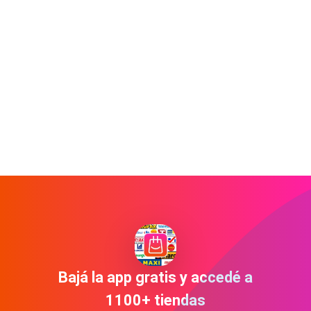
Bajá la app gratis y accedé a
1100+ tiendas