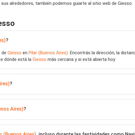
 sus alrededores, también podemos guiarte al sitio web de Giesso.
esso
es)
?
s de
Giesso
en
Pilar (Buenos Aires)
. Encontrás la dirección, la dista
te dónde está la
Giesso
más cercana y si está abierta hoy.
ires)
?
enos Aires)
?
ar (Buenos Aires)
, incluso durante las festividades como Na