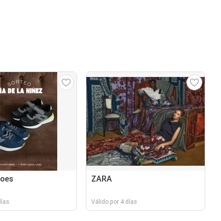
hoes
ZARA
días
Válido por 4 días