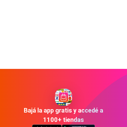
Bajá la app gratis y accedé a
1100+ tiendas