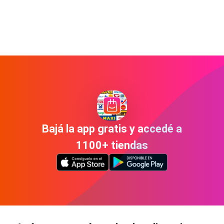
Bajá la app gratis y accedé a
1100+ tiendas