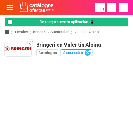
!
Descarga nuestra aplicación 📲
Tiendas
Bringeri
Sucursales
Valentín Alsina
Bringeri en Valentín Alsina
Catálogos
Sucursales
27