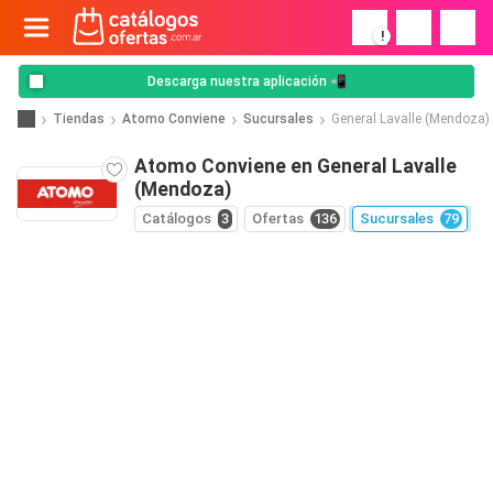
!
Descarga nuestra aplicación 📲
Tiendas
Atomo Conviene
Sucursales
General Lavalle (Mendoza)
Atomo Conviene en General Lavalle
(Mendoza)
Catálogos
3
Ofertas
136
Sucursales
79