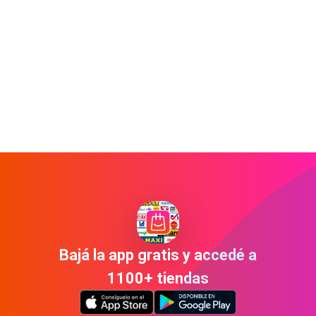
Bajá la app gratis y accedé a
1100+ tiendas