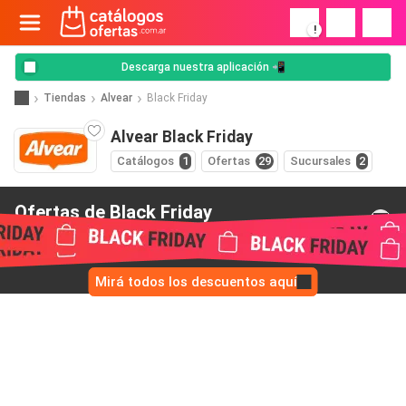
!
Descarga nuestra aplicación 📲
Tiendas
Alvear
Black Friday
Alvear Black Friday
Catálogos
1
Ofertas
29
Sucursales
2
Ofertas de Black Friday
de Alvear
Mirá todos los descuentos aquí