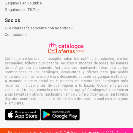
Seguinos en Youtube
Seguinos en TikTok
Socios
¿Te interesaría asociarte con nosotros?
Contactanos
Catalogosofertas.com.ar recopila todos los catálogos actuales, ofertas
semanales, folletos publicitarios, revistas y encartes de todas las tiendas
de la Argentina diariamente. Así podemos mantenerte informado de las
promociones de los catálogos, descuentos y ofertas para que podás
encontrar fácilmente esa oferta o descuento durante las gangas en tu área.
A menudo nuestro portal es el primero en mostrar los catálogos más
recientes, incluso antes de que lleguen a tu buzón. Obviamente podés
verlos en el trabajo, escuela o en la tienda. Agregá Catalogosofertas.com.ar
a tus favoritos y ahorrá muchísimo tiempo y dinero. Además, al leer folletos
digitales contribuís a reducir el desperdicio de papel, lo cual es bueno para
el ambiente.
Se reservan todos los derechos © Catalogosofertas.com.ar 2026 |
Aviso