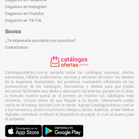
Seguinos en Instagram
Seguinos en Youtube
Seguinos en TikTok
Socios
¿Te interesaría asociarte con nosotros?
Contactanos
Catalogosofertas.com.ar recopila todos los catálogos actuales, ofertas
semanales, folletos publicitarios, revistas y encartes de todas las tiendas
de la Argentina diariamente. Así podemos mantenerte informado de las
promociones de los catálogos, descuentos y ofertas para que podás
encontrar fácilmente esa oferta o descuento durante las gangas en tu área.
A menudo nuestro portal es el primero en mostrar los catálogos más
recientes, incluso antes de que lleguen a tu buzón. Obviamente podés
verlos en el trabajo, escuela o en la tienda. Agregá Catalogosofertas.com.ar
a tus favoritos y ahorrá muchísimo tiempo y dinero. Además, al leer folletos
digitales contribuís a reducir el desperdicio de papel, lo cual es bueno para
el ambiente.