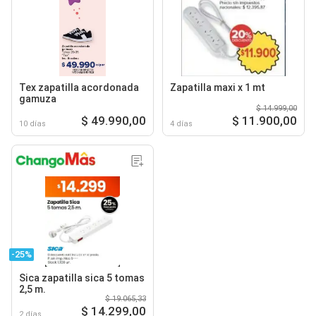
Tex zapatilla acordonada
Zapatilla maxi x 1 mt
gamuza
$ 14.999,00
$ 49.990,00
$ 11.900,00
10 días
4 días
-25%
Sica zapatilla sica 5 tomas
2,5 m.
$ 19.065,33
$ 14.299,00
2 días