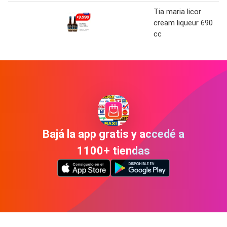
Tia maria licor
cream liqueur 690
cc
Bajá la app gratis y accedé a
1100+ tiendas