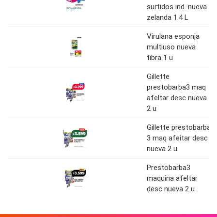
surtidos ind. nueva
zelanda 1.4 L
Virulana esponja
multiuso nueva
fibra 1 u
Gillette
prestobarba3 maq
afeltar desc nueva
2 u
Gillette prestobarba
3 maq afeitar desc
nueva 2 u
Prestobarba3
maquina afeltar
desc nueva 2 u