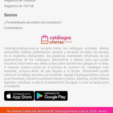
Seguinos en Youtube
Seguinos en TikTok
Socios
¿Te interesaría asociarte con nosotros?
Contactanos
Catalogosofertas.com.ar recopila todos los catálogos actuales, ofertas
semanales, folletos publicitarios, revistas y encartes de todas las tiendas
de la Argentina diariamente. Así podemos mantenerte informado de las
promociones de los catálogos, descuentos y ofertas para que podás
encontrar fácilmente esa oferta o descuento durante las gangas en tu área.
A menudo nuestro portal es el primero en mostrar los catálogos más
recientes, incluso antes de que lleguen a tu buzón. Obviamente podés
verlos en el trabajo, escuela o en la tienda. Agregá Catalogosofertas.com.ar
a tus favoritos y ahorrá muchísimo tiempo y dinero. Además, al leer folletos
digitales contribuís a reducir el desperdicio de papel, lo cual es bueno para
el ambiente.
Se reservan todos los derechos © Catalogosofertas.com.ar 2026 |
Aviso