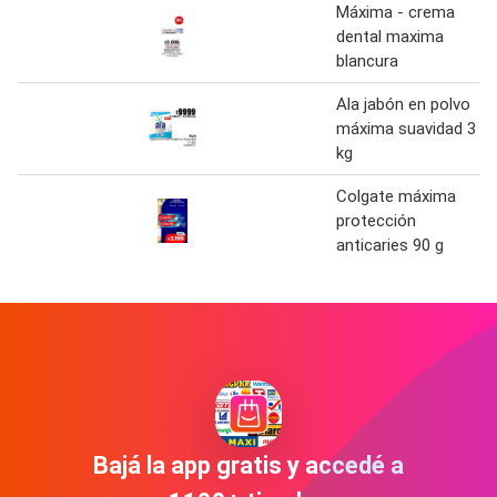
Máxima - crema
dental maxima
blancura
Ala jabón en polvo
máxima suavidad 3
kg
Colgate máxima
protección
anticaries 90 g
Bajá la app gratis y accedé a