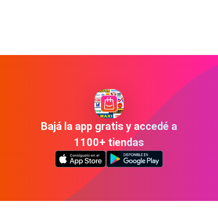
Bajá la app gratis y accedé a
1100+ tiendas