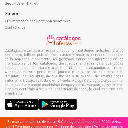
Seguinos en TikTok
Socios
¿Te interesaría asociarte con nosotros?
Contactanos
Catalogosofertas.com.ar recopila todos los catálogos actuales, ofertas
semanales, folletos publicitarios, revistas y encartes de todas las tiendas
de la Argentina diariamente. Así podemos mantenerte informado de las
promociones de los catálogos, descuentos y ofertas para que podás
encontrar fácilmente esa oferta o descuento durante las gangas en tu área.
A menudo nuestro portal es el primero en mostrar los catálogos más
recientes, incluso antes de que lleguen a tu buzón. Obviamente podés
verlos en el trabajo, escuela o en la tienda. Agregá Catalogosofertas.com.ar
a tus favoritos y ahorrá muchísimo tiempo y dinero. Además, al leer folletos
digitales contribuís a reducir el desperdicio de papel, lo cual es bueno para
el ambiente.
Se reservan todos los derechos © Catalogosofertas.com.ar 2026 |
Aviso
legal
|
Términos y condiciones
|
Políticas de privacidad
|
Política de cookies