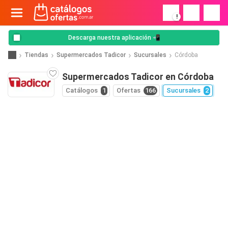
!
Descarga nuestra aplicación 📲
Tiendas
Supermercados Tadicor
Sucursales
Córdoba
Supermercados Tadicor en Córdoba
Catálogos
1
Ofertas
166
Sucursales
2