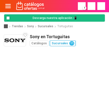
!
Descarga nuestra aplicación 📲
Tiendas
Sony
Sucursales
Tortuguitas
Sony en Tortuguitas
Catálogos
Sucursales
11