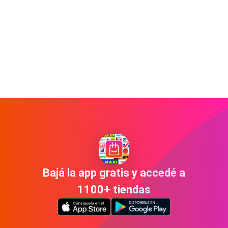
Bajá la app gratis y accedé a
1100+ tiendas