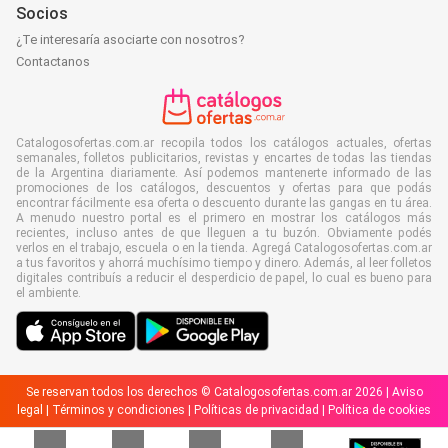
Socios
¿Te interesaría asociarte con nosotros?
Contactanos
Catalogosofertas.com.ar recopila todos los catálogos actuales, ofertas
semanales, folletos publicitarios, revistas y encartes de todas las tiendas
de la Argentina diariamente. Así podemos mantenerte informado de las
promociones de los catálogos, descuentos y ofertas para que podás
encontrar fácilmente esa oferta o descuento durante las gangas en tu área.
A menudo nuestro portal es el primero en mostrar los catálogos más
recientes, incluso antes de que lleguen a tu buzón. Obviamente podés
verlos en el trabajo, escuela o en la tienda. Agregá Catalogosofertas.com.ar
a tus favoritos y ahorrá muchísimo tiempo y dinero. Además, al leer folletos
digitales contribuís a reducir el desperdicio de papel, lo cual es bueno para
el ambiente.
Se reservan todos los derechos © Catalogosofertas.com.ar 2026 |
Aviso
legal
|
Términos y condiciones
|
Políticas de privacidad
|
Política de cookies