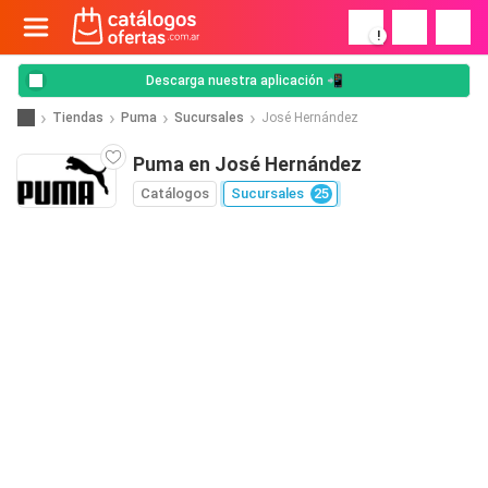
!
Descarga nuestra aplicación 📲
Tiendas
Puma
Sucursales
José Hernández
Puma en José Hernández
Catálogos
Sucursales
25