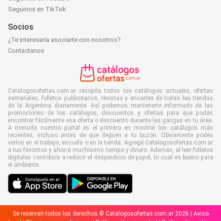
Seguinos en TikTok
Socios
¿Te interesaría asociarte con nosotros?
Contactanos
Catalogosofertas.com.ar recopila todos los catálogos actuales, ofertas
semanales, folletos publicitarios, revistas y encartes de todas las tiendas
de la Argentina diariamente. Así podemos mantenerte informado de las
promociones de los catálogos, descuentos y ofertas para que podás
encontrar fácilmente esa oferta o descuento durante las gangas en tu área.
A menudo nuestro portal es el primero en mostrar los catálogos más
recientes, incluso antes de que lleguen a tu buzón. Obviamente podés
verlos en el trabajo, escuela o en la tienda. Agregá Catalogosofertas.com.ar
a tus favoritos y ahorrá muchísimo tiempo y dinero. Además, al leer folletos
digitales contribuís a reducir el desperdicio de papel, lo cual es bueno para
el ambiente.
Se reservan todos los derechos © Catalogosofertas.com.ar 2026 |
Aviso