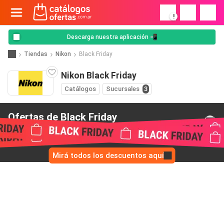
!
Descarga nuestra aplicación 📲
Tiendas
Nikon
Black Friday
Nikon Black Friday
Catálogos
Sucursales
3
Ofertas de Black Friday
de Nikon
Mirá todos los descuentos aquí