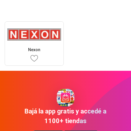
Nexon
Bajá la app gratis y accedé a
1100+ tiendas